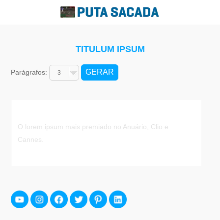
TITULUM IPSUM
Parágrafos:
O lorem ipsum mais premiado no Anuário, Clio e
Cannes.